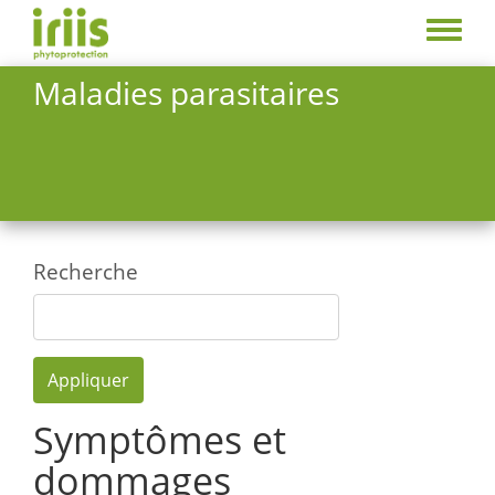
Aller
au
Toggle
contenu
menu
Maladies parasitaires
principal
Recherche
Appliquer
Symptômes et
dommages