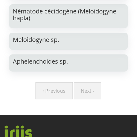
Nématode cécidogène (Meloidogyne
hapla)
Meloidogyne sp.
Aphelenchoides sp.
Pagination
Page
‹ Previous
Page
Next ›
précédente
suivante