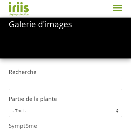
Aller
au
Toggle
contenu
menu
Galerie d'images
principal
Recherche
Partie de la plante
Symptôme