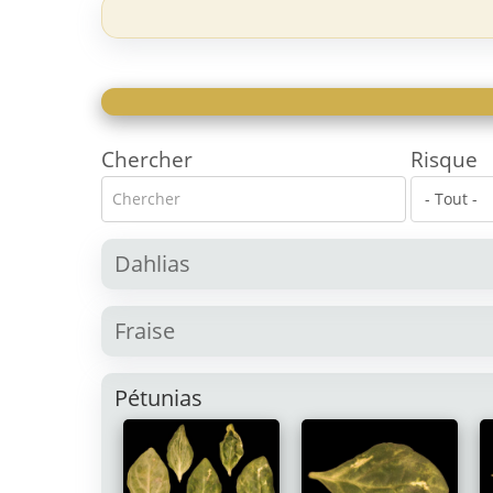
c
i
p
a
l
Risque
Chercher
Dahlias
Fraise
Pétunias