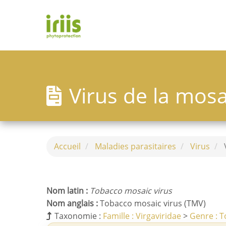
A
l
l
e
r
T
a
o
u
g
Virus de la mos
c
g
o
l
n
e
t
m
e
e
Accueil
Maladies parasitaires
Virus
V
n
n
u
u
p
Nom latin :
Tobacco mosaic virus
r
Nom anglais :
Tobacco mosaic virus (TMV)
i
Taxonomie :
Famille : Virgaviridae
>
Genre : 
n