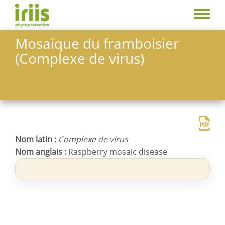
A
l
T
l
o
Mosaïque du framboisier
e
g
(Complexe de virus)
r
g
a
l
u
e
c
m
o
e
n
n
t
u
Nom latin :
Complexe de virus
e
Nom anglais :
Raspberry mosaic disease
n
u
p
r
i
n