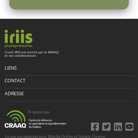
L’outil
IRIIS
est enrichi par le
MAPAQ
et ses collaborateurs
LIENS
À propos
CONTACT
Fournir des images
Téléphone :
418 523-5411
ADRESSE
Crédits photo
Sans frais :
1 888 535-2537
Glossaire
Édifice Delta 1
Télécopieur :
418 644-5944
Conditions d'utilisation
Propulsé par
e
2875, boulevard Laurier, 9
étage
Courriel :
iriisphytoprotection@craaq.qc.ca
Admin
Québec
(
Québec
)
G1V 2M2
Canada
Ce site est optimisé pour
Mozilla Firefox
et
Google Chrome