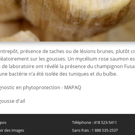
’entrepôt, présence de taches ou de lésions brunes, plutôt ci
aléatoirement sur les gousses. Un mycélium rose saumon est
s de laboratoire ont révélé la présence du champignon Fus
cune bactérie n’a été isolée des tuniques et du bulbe.
iagnostic en phytoprotection - MAPAQ
ousse d'ail
pos
Téléphone :
418 523-5411
ir des images
Sans frais :
1 888 535-2537